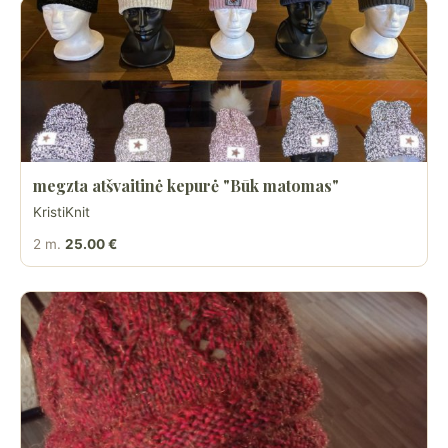
megzta atšvaitinė kepurė "Būk matomas"
KristiKnit
2 m.
25.00 €