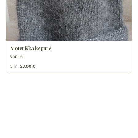
Moteriška kepurė
vanille
5 m.
27.00 €