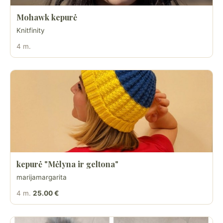
Mohawk kepurė
Knitfinity
4 m.
kepurė "Mėlyna ir geltona"
marijamargarita
4 m.
25.00 €