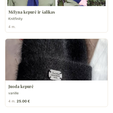
Mėlyna kepurė ir šalikas
Knitfinity
4 m.
Juoda kepurė
vanille
4 m.
25.00 €