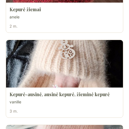
Kepurė žiemai
anele
2 m.
Kepurė-ausinė, ausinė kepurė, žieminė kepurė
vanille
3 m.