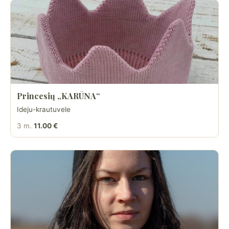
Princesių „KARŪNA“
Ideju-krautuvele
3 m.
11.00 €