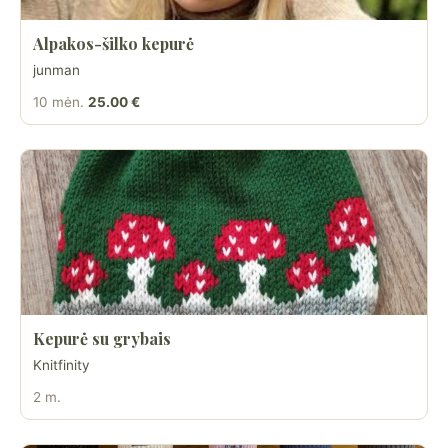
Alpakos-šilko kepurė
junman
10 mėn.
25.00 €
Kepurė su grybais
Knitfinity
2 m.